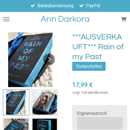
Banküberweisung
PayPal
Zum
Hauptinhalt
Ann Darkora
springen
***AUSVERKA
UFT*** Rain of
my Past
Vorbestellen
17,99 €
zzgl. Versandkosten
Signierwunsch