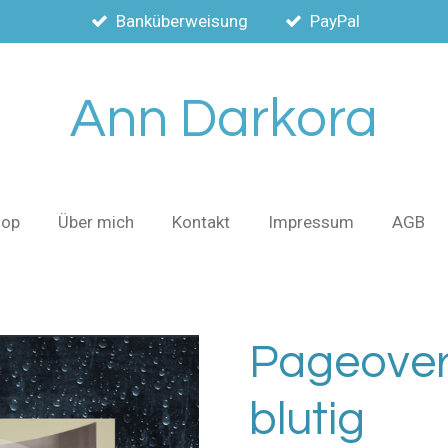
Banküberweisung
PayPal
Ann Darkora
hop
Über mich
Kontakt
Impressum
AGB
Pageover
blutig